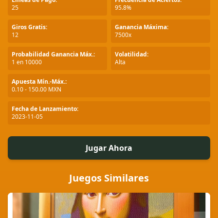
25
95.8%
Giros Gratis:
Ganancia Máxima:
12
7500x
Probabilidad Ganancia Máx.:
Volatilidad:
1 en 10000
Alta
Apuesta Mín.-Máx.:
0.10 - 150.00 MXN
Fecha de Lanzamiento:
2023-11-05
Jugar Ahora
Juegos Similares