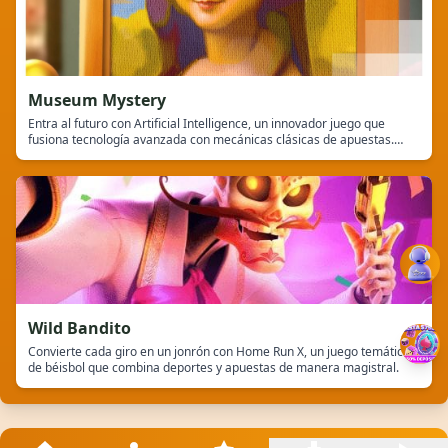
Museum Mystery
Entra al futuro con Artificial Intelligence, un innovador juego que
fusiona tecnología avanzada con mecánicas clásicas de apuestas.
Basado en conceptos de stray juego sp plus y edit stray juego, este
título desafía tu mente mientras te sumerge en un mundo digital
interactivo.
Wild Bandito
Convierte cada giro en un jonrón con Home Run X, un juego temático
de béisbol que combina deportes y apuestas de manera magistral.