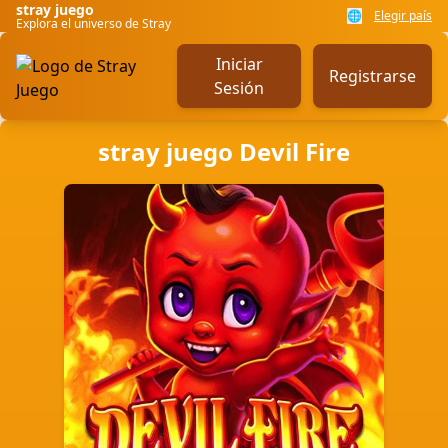
stray juego
🌐
Elegir país
Explora el universo de Stray
Iniciar
Registrarse
Sesión
stray juego Devil Fire