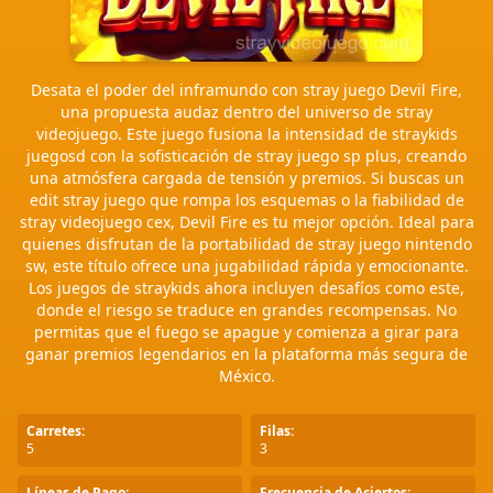
Desata el poder del inframundo con stray juego Devil Fire,
una propuesta audaz dentro del universo de stray
videojuego. Este juego fusiona la intensidad de straykids
juegosd con la sofisticación de stray juego sp plus, creando
una atmósfera cargada de tensión y premios. Si buscas un
edit stray juego que rompa los esquemas o la fiabilidad de
stray videojuego cex, Devil Fire es tu mejor opción. Ideal para
quienes disfrutan de la portabilidad de stray juego nintendo
sw, este título ofrece una jugabilidad rápida y emocionante.
Los juegos de straykids ahora incluyen desafíos como este,
donde el riesgo se traduce en grandes recompensas. No
permitas que el fuego se apague y comienza a girar para
ganar premios legendarios en la plataforma más segura de
México.
Carretes:
Filas:
5
3
Líneas de Pago:
Frecuencia de Aciertos: