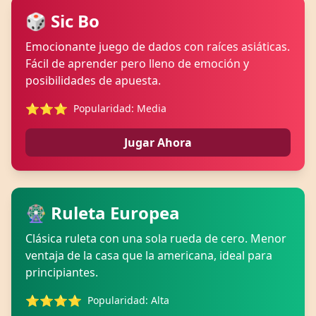
🎲 Sic Bo
Emocionante juego de dados con raíces asiáticas.
Fácil de aprender pero lleno de emoción y
posibilidades de apuesta.
⭐⭐⭐
Popularidad: Media
Jugar Ahora
🎡 Ruleta Europea
Clásica ruleta con una sola rueda de cero. Menor
ventaja de la casa que la americana, ideal para
principiantes.
⭐⭐⭐⭐
Popularidad: Alta