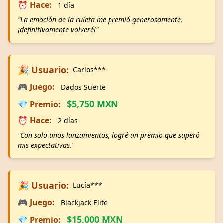
⏰ Hace:
1 día
"La emoción de la ruleta me premió generosamente,
¡definitivamente volveré!"
🎉 Usuario:
Carlos***
🎮 Juego:
Dados Suerte
$5,750 MXN
💎 Premio:
⏰ Hace:
2 días
"Con solo unos lanzamientos, logré un premio que superó
mis expectativas."
🎉 Usuario:
Lucía***
🎮 Juego:
Blackjack Elite
$15,000 MXN
💎 Premio: