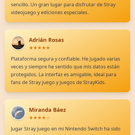
sencillo. Un gran lugar para disfrutar de Stray
videojuego y ediciones especiales.
Adrián Rosas
★
★
★
★
★
Plataforma segura y confiable. He jugado varias
veces y siempre he sentido que mis datos están
protegidos. La interfaz es amigable, ideal para
fans de Stray juego y juegos de StrayKids.
Miranda Báez
★
★
★
★
☆
Jugar Stray juego en mi Nintendo Switch ha sido