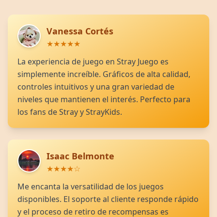
Vanessa Cortés
★
★
★
★
★
La experiencia de juego en Stray Juego es
simplemente increíble. Gráficos de alta calidad,
controles intuitivos y una gran variedad de
niveles que mantienen el interés. Perfecto para
los fans de Stray y StrayKids.
Isaac Belmonte
★
★
★
★
☆
Me encanta la versatilidad de los juegos
disponibles. El soporte al cliente responde rápido
y el proceso de retiro de recompensas es