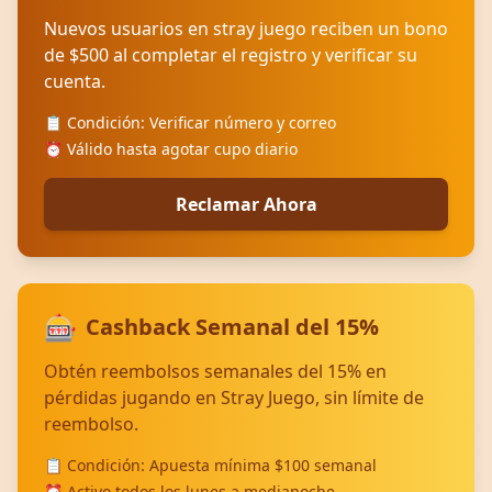
Nuevos usuarios en stray juego reciben un bono
de $500 al completar el registro y verificar su
cuenta.
📋 Condición: Verificar número y correo
⏰ Válido hasta agotar cupo diario
Reclamar Ahora
🎰
Cashback Semanal del 15%
Obtén reembolsos semanales del 15% en
pérdidas jugando en Stray Juego, sin límite de
reembolso.
📋 Condición: Apuesta mínima $100 semanal
⏰ Activo todos los lunes a medianoche