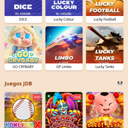
DICE
Lucky Colour
Lucky Football
GO CRYBABY
GP Limbo
Lucky Tanks
Juegos JDB
Hot
Hot