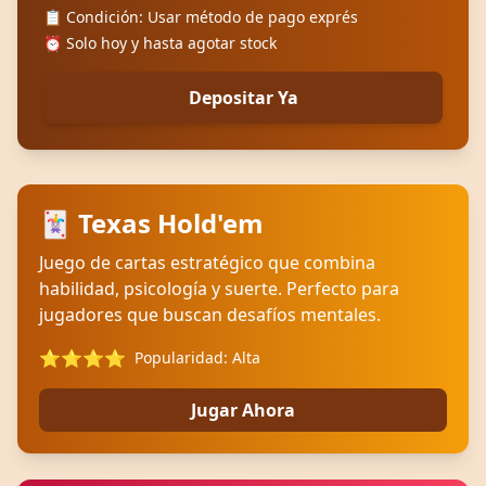
📋 Condición: Usar método de pago exprés
⏰ Solo hoy y hasta agotar stock
Depositar Ya
🃏 Texas Hold'em
Juego de cartas estratégico que combina
habilidad, psicología y suerte. Perfecto para
jugadores que buscan desafíos mentales.
⭐⭐⭐⭐
Popularidad: Alta
Jugar Ahora