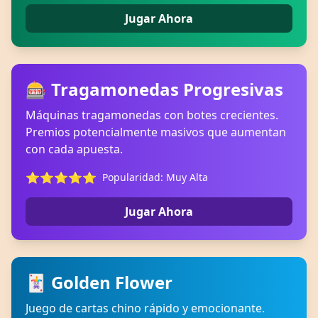
Jugar Ahora
🎰 Tragamonedas Progresivas
Máquinas tragamonedas con botes crecientes.
Premios potencialmente masivos que aumentan
con cada apuesta.
⭐⭐⭐⭐⭐
Popularidad: Muy Alta
Jugar Ahora
🃏 Golden Flower
Juego de cartas chino rápido y emocionante.