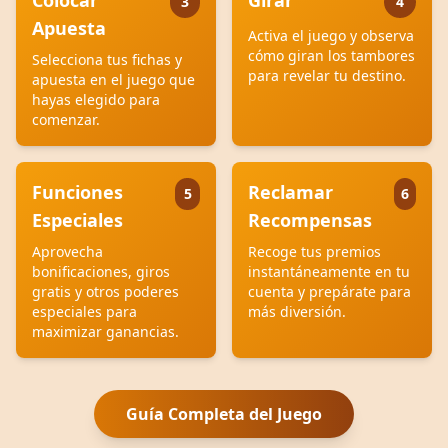
Colocar
Girar
3
4
Apuesta
Activa el juego y observa
cómo giran los tambores
Selecciona tus fichas y
para revelar tu destino.
apuesta en el juego que
hayas elegido para
comenzar.
Funciones
Reclamar
5
6
Especiales
Recompensas
Aprovecha
Recoge tus premios
bonificaciones, giros
instantáneamente en tu
gratis y otros poderes
cuenta y prepárate para
especiales para
más diversión.
maximizar ganancias.
Guía Completa del Juego