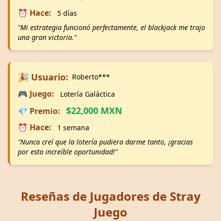
⏰ Hace:
5 días
"Mi estrategia funcionó perfectamente, el blackjack me trajo
una gran victoria."
🎉 Usuario:
Roberto***
🎮 Juego:
Lotería Galáctica
$22,000 MXN
💎 Premio:
⏰ Hace:
1 semana
"Nunca creí que la lotería pudiera darme tanto, ¡gracias
por esta increíble oportunidad!"
Reseñas de Jugadores de Stray
Juego