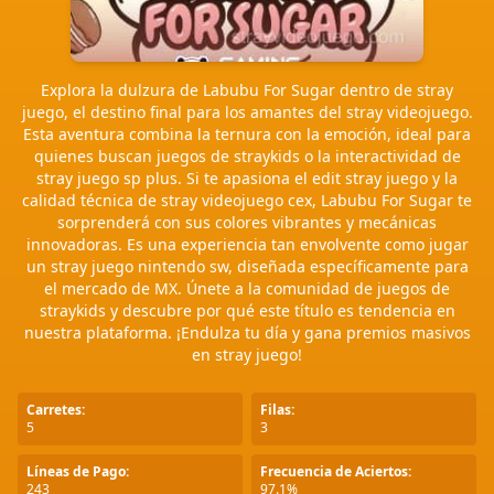
Explora la dulzura de Labubu For Sugar dentro de stray
juego, el destino final para los amantes del stray videojuego.
Esta aventura combina la ternura con la emoción, ideal para
quienes buscan juegos de straykids o la interactividad de
stray juego sp plus. Si te apasiona el edit stray juego y la
calidad técnica de stray videojuego cex, Labubu For Sugar te
sorprenderá con sus colores vibrantes y mecánicas
innovadoras. Es una experiencia tan envolvente como jugar
un stray juego nintendo sw, diseñada específicamente para
el mercado de MX. Únete a la comunidad de juegos de
straykids y descubre por qué este título es tendencia en
nuestra plataforma. ¡Endulza tu día y gana premios masivos
en stray juego!
Carretes:
Filas:
5
3
Líneas de Pago:
Frecuencia de Aciertos:
243
97.1%