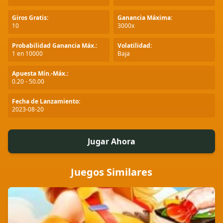
Giros Gratis:
Ganancia Máxima:
10
3000x
Probabilidad Ganancia Máx.:
Volatilidad:
1 en 10000
Baja
Apuesta Mín.-Máx.:
0.20 - 50.00
Fecha de Lanzamiento:
2023-08-20
Jugar Ahora
Juegos Similares