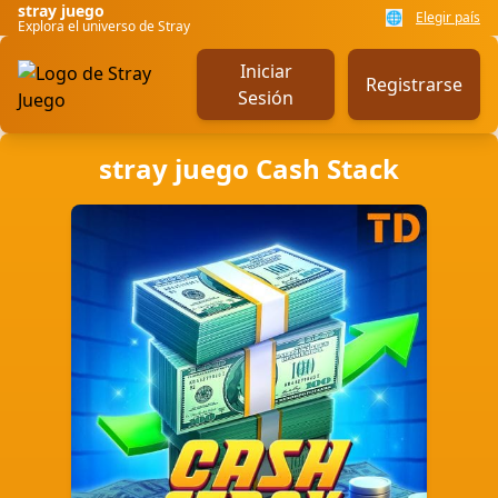
stray juego
🌐
Elegir país
Explora el universo de Stray
Iniciar
Registrarse
Sesión
stray juego Cash Stack