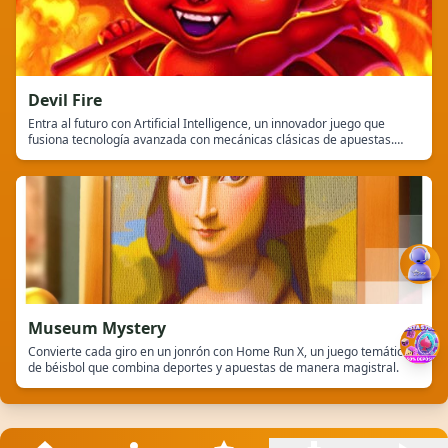
Devil Fire
Entra al futuro con Artificial Intelligence, un innovador juego que
fusiona tecnología avanzada con mecánicas clásicas de apuestas.
Basado en conceptos de stray juego sp plus y edit stray juego, este
título desafía tu mente mientras te sumerge en un mundo digital
interactivo.
Museum Mystery
Convierte cada giro en un jonrón con Home Run X, un juego temático
de béisbol que combina deportes y apuestas de manera magistral.