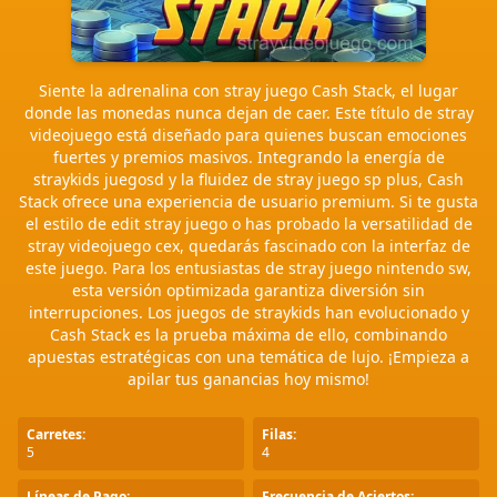
Siente la adrenalina con stray juego Cash Stack, el lugar
donde las monedas nunca dejan de caer. Este título de stray
videojuego está diseñado para quienes buscan emociones
fuertes y premios masivos. Integrando la energía de
straykids juegosd y la fluidez de stray juego sp plus, Cash
Stack ofrece una experiencia de usuario premium. Si te gusta
el estilo de edit stray juego o has probado la versatilidad de
stray videojuego cex, quedarás fascinado con la interfaz de
este juego. Para los entusiastas de stray juego nintendo sw,
esta versión optimizada garantiza diversión sin
interrupciones. Los juegos de straykids han evolucionado y
Cash Stack es la prueba máxima de ello, combinando
apuestas estratégicas con una temática de lujo. ¡Empieza a
apilar tus ganancias hoy mismo!
Carretes:
Filas:
5
4
Líneas de Pago:
Frecuencia de Aciertos: